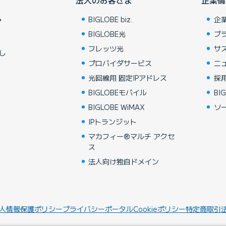
BIGLOBE biz.
企
ア
BIGLOBE光
ブ
フレッツ光
サ
し
プロバイダサービス
ニ
光回線用 固定IPアドレス
採
BIGLOBEモバイル
BIG
BIGLOBE WiMAX
ソ
IPトランジット
マカフィー®マルチ アクセ
ス
法人向け独自ドメイン
人情報保護ポリシー
プライバシーポータル
Cookieポリシー
特定商取引