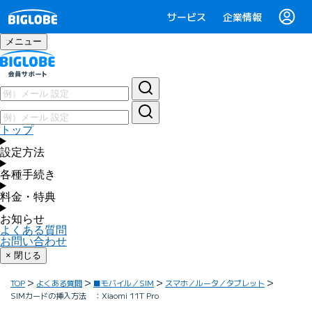
サービス
企業情報
メニュー
トップ
設定方法
各種手続き
料金・特典
お知らせ
よくある質問
お問い合わせ
× 閉じる
TOP
よくある質問
■モバイル／SIM
スマホ／ルータ／タブレット
SIMカードの挿入方法 ：Xiaomi 11T Pro