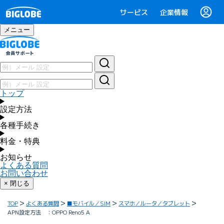
サービス
企業情報
メニュー
トップ
設定方法
各種手続き
料金・特典
お知らせ
よくある質問
お問い合わせ
× 閉じる
TOP
よくある質問
■モバイル／SIM
スマホ／ルータ／タブレット
APN設定方法 ：OPPO Reno5 A