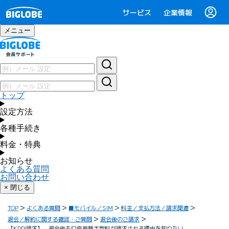
サービス
企業情報
メニュー
トップ
設定方法
各種手続き
料金・特典
お知らせ
よくある質問
お問い合わせ
× 閉じる
TOP
よくある質問
■モバイル／SIM
料金／支払方法／請求関連
退会／解約に関する確認・ご質問
退会後のご請求
【KDDI請求】 退会後も口座振替手数料が請求される理由を知りたい