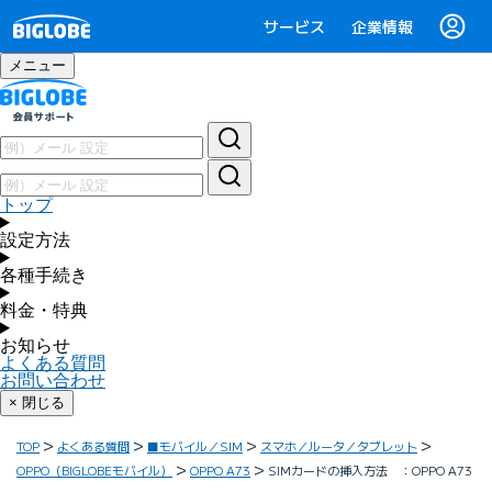
サービス
企業情報
メニュー
トップ
設定方法
各種手続き
料金・特典
お知らせ
よくある質問
お問い合わせ
× 閉じる
TOP
よくある質問
■モバイル／SIM
スマホ／ルータ／タブレット
OPPO（BIGLOBEモバイル）
OPPO A73
SIMカードの挿入方法 ：OPPO A73