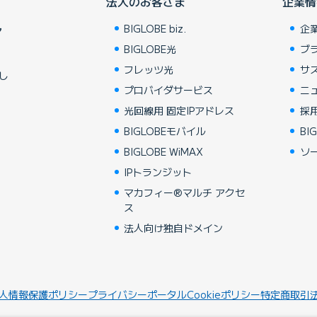
法人のお客さま
企業情
BIGLOBE biz.
企
ア
BIGLOBE光
ブ
フレッツ光
サ
し
プロバイダサービス
ニ
光回線用 固定IPアドレス
採
BIGLOBEモバイル
BIG
BIGLOBE WiMAX
ソ
IPトランジット
マカフィー®マルチ アクセ
ス
法人向け独自ドメイン
人情報保護ポリシー
プライバシーポータル
Cookieポリシー
特定商取引