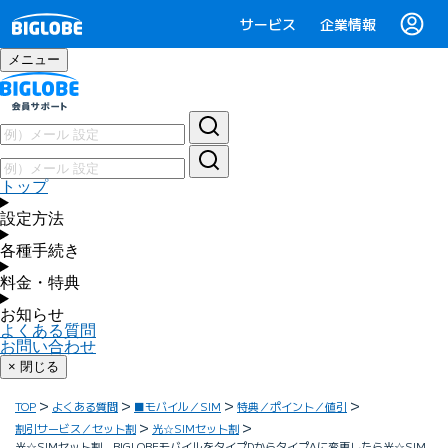
サービス
企業情報
メニュー
トップ
設定方法
各種手続き
料金・特典
お知らせ
よくある質問
お問い合わせ
× 閉じる
TOP
よくある質問
■モバイル／SIM
特典／ポイント／値引
割引サービス／セット割
光☆SIMセット割
光☆SIMセット割 BIGLOBEモバイルをタイプDからタイプAに変更したら光☆SIM