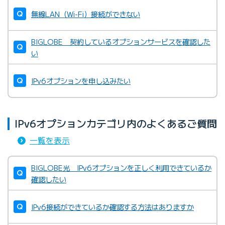
※ 詳細はマニュアル等をご確認ください。
無線LAN（Wi-Fi）接続ができない
光電話対応ルーターの電源をOFFにして、5分ほど経過
5分ほど経過してからONUまたはVDSLモデムの電源を
してからON
ONにして、
BIGLOBE 契約しているオプションサービスを確認した
い
IPv6オプションを申し込みたい
IPv6オプションカテゴリ内のよくあるご質問
IPv6オプション／v6プラス判定サイト
一覧を表示
PPPoE設定の削除
※ 詳細はマニュアル等をご確認ください。
BIGLOBE光 IPv6オプションを正しく利用できているか
確認したい
光電話対応ルーターの電源をOFFにして、5分ほど経過
してからON
IPv6接続ができているか確認する方法はありますか
IPv6オプション／v6プラス判定サイト