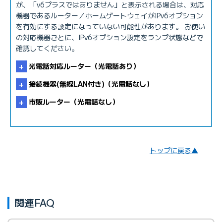
が、「v6プラスではありません」と表示される場合は、対応
機器であるルーター／ホームゲートウェイがIPv6オプション
を有効にする設定になっていない可能性があります。 お使い
の対応機器ごとに、IPv6オプション設定をランプ状態などで
STEP1
確認してください。
光電話対応ルーター（光電話あり）
接続機器(無線LAN付き)（光電話なし）
市販ルーター（光電話なし）
※ 光電話対応ルーターの設定を削除する方法はマニュアルやメー
トップに戻る▲
カーHPをご参照ください。
※ 接続機器(無線LAN付き)は、自動判定機能が工場出荷状態で有
効になっています。
IPv6接続ができるオプションサービスを利用していて
IPv6オプション／v6プラス判定サイト
関連FAQ
※ 詳細はマニュアル等をご確認ください。
もIPv6接続にならない理由を知りたい
PPPoE設定の削除