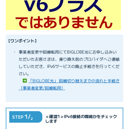
【ワンポイント】
・
事業者変更や回線転用にてBIGLOBE光にお申し込みい
ただいたお客さまは、乗り換え前のプロバイダへご連絡
していただき、IPv6サービスの廃止手続きを行ってくだ
さい。
「BIGLOBE光」 回線切り替えまでの流れと手続き
（事業者変更/回線転用）
1/
＜確認1＞IPv6接続の環境かをチェック
STEP
2
します