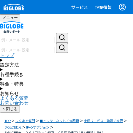
サービス
企業情報
メニュー
トップ
設定方法
各種手続き
料金・特典
お知らせ
よくある質問
お問い合わせ
× 閉じる
TOP
よくある質問
■インターネット／光回線
接続サービス 確認／変更
BIGLOBE光
IPv6オプション
BIGLOBE光 IPv6オプションを正しく利用できているか確認したい