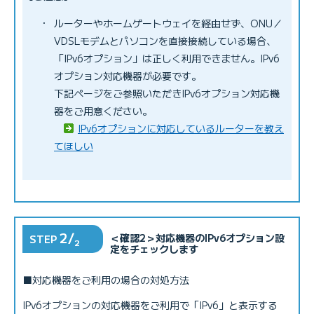
IPv6サービス対応動作確認機種
「IPv6オプション」が利用可能になるタイミングを知
・
ルーターやホームゲートウェイを経由せず、ONU／
りたい
VDSLモデムとパソコンを直接接続している場合、
「IPv6オプション」は正しく利用できません。IPv6
オプション対応機器が必要です。
下記ページをご参照いただきIPv6オプション対応機
器をご用意ください。
IPv6オプションに対応しているルーターを教え
STEP1
てほしい
BIGLOBE光・フレッツ光の方は、以下をご参照くだ
さい。
接続機器(無線LAN付き)
ドコモ光の方は、以下をご参照ください。
ドコモ光を申し込みのお客さまへ
2/
＜確認2＞対応機器のIPv6オプション設
STEP
2
定をチェックします
■対応機器をご利用の場合の対処方法
IPv6オプションを申し込みたい
はじめから
IPv6オプションの対応機器をご利用で「IPv6」と表示する
※