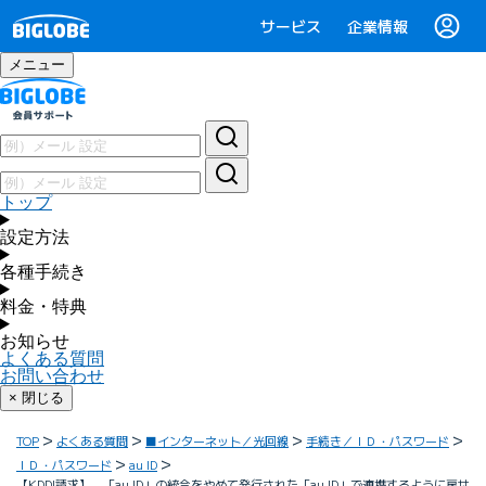
サービス
企業情報
メニュー
トップ
設定方法
各種手続き
料金・特典
お知らせ
よくある質問
お問い合わせ
× 閉じる
TOP
よくある質問
■インターネット／光回線
手続き／ＩＤ・パスワード
ＩＤ・パスワード
au ID
【KDDI請求】 「au ID」の統合をやめて発行された「au ID」で連携するように戻せ