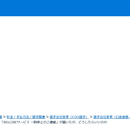
線
料金／支払方法／請求関連
請求会社変更（KDDI請求）
請求会社変更（口座振替→
「BIGLOBEサービス 一時停止のご連絡」が届いたが、どうしたらいいのか