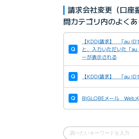
請求会社変更（口座振
問カテゴリ内のよくあ
【KDDI請求】 「au 
と、入力いただいた「au
ーが表示される
【KDDI請求】 「au 
BIGLOBEメール We