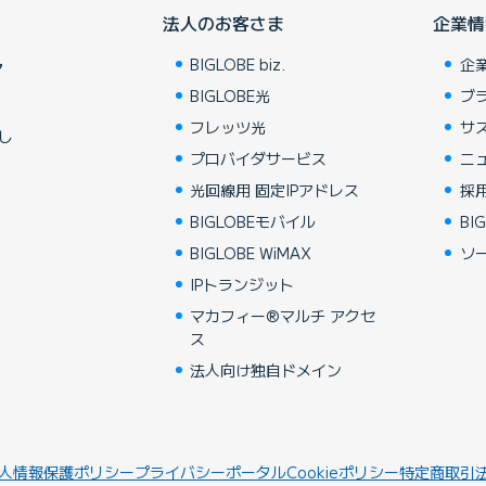
法人のお客さま
企業情
BIGLOBE biz.
企
ア
BIGLOBE光
ブ
フレッツ光
サ
し
プロバイダサービス
ニ
光回線用 固定IPアドレス
採
BIGLOBEモバイル
BIG
BIGLOBE WiMAX
ソ
IPトランジット
マカフィー®マルチ アクセ
ス
法人向け独自ドメイン
人情報保護ポリシー
プライバシーポータル
Cookieポリシー
特定商取引