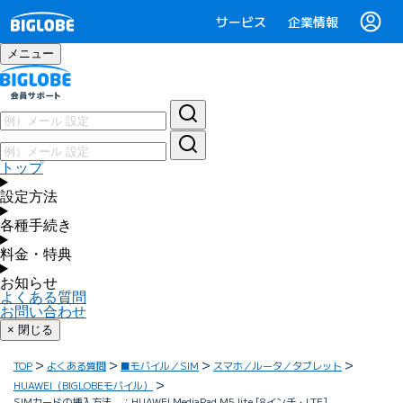
サービス
企業情報
メニュー
トップ
設定方法
各種手続き
料金・特典
お知らせ
よくある質問
お問い合わせ
× 閉じる
TOP
よくある質問
■モバイル／SIM
スマホ／ルータ／タブレット
HUAWEI（BIGLOBEモバイル）
SIMカードの挿入方法 ：HUAWEI MediaPad M5 lite [8インチ・LTE]