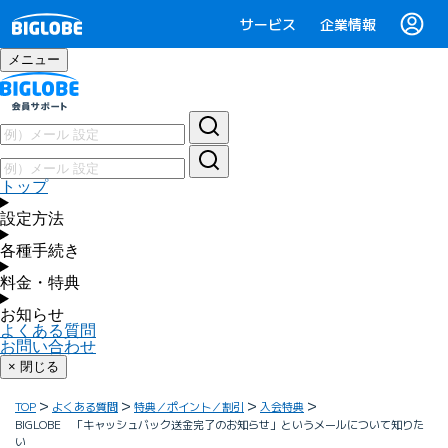
サービス
企業情報
メニュー
トップ
設定方法
各種手続き
料金・特典
お知らせ
よくある質問
お問い合わせ
× 閉じる
TOP
よくある質問
特典／ポイント／割引
入会特典
BIGLOBE 「キャッシュバック送金完了のお知らせ」というメールについて知りた
い