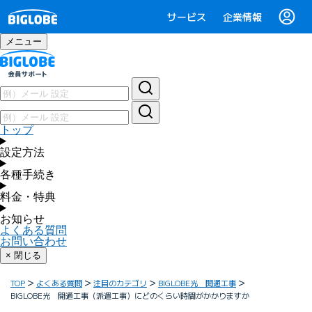
サービス
企業情報
メニュー
トップ
設定方法
各種手続き
料金・特典
お知らせ
よくある質問
お問い合わせ
× 閉じる
TOP
よくある質問
注目のカテゴリ
BIGLOBE光 開通工事
BIGLOBE光 開通工事（派遣工事）にどのくらい時間がかかりますか