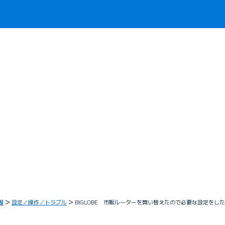
線
設定／操作／トラブル
BIGLOBE 市販ルーターを買い替えたので必要な設定をし