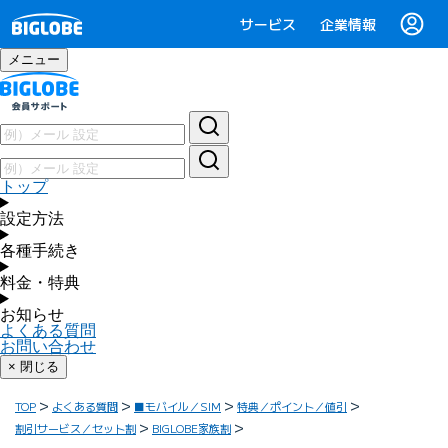
サービス
企業情報
メニュー
トップ
設定方法
各種手続き
料金・特典
お知らせ
よくある質問
お問い合わせ
× 閉じる
TOP
よくある質問
■モバイル／SIM
特典／ポイント／値引
割引サービス／セット割
BIGLOBE家族割