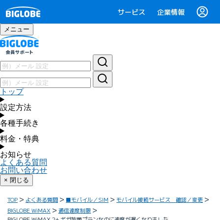
サービス
企業情報
メニュー
トップ
設定方法
各種手続き
料金・特典
お知らせ
よくある質問
お問い合わせ
× 閉じる
TOP
よくある質問
■モバイル／SIM
モバイル接続サービス 確認／変更
BIGLOBE WiMAX
通信速度制限
BIGLOBE WiMAX 2+ ギガ放題プランなのに速度が遅くなりました