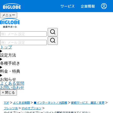
サービス
企業情報
メニュー
トップ
設定方法
各種手続き
料金・特典
お知らせ
よくある質問
お問い合わせ
× 閉じる
TOP
よくある質問
■インターネット／光回線
接続サービス 確認／変更
フレッツ光
IPv6オプション
IPv6オプション／IPv6オプションライトの解約方法を教えてください