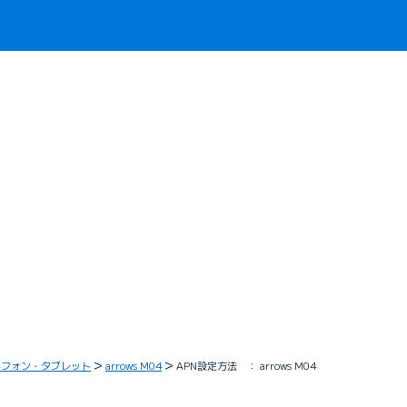
トフォン・タブレット
arrows M04
APN設定方法 ： arrows M04