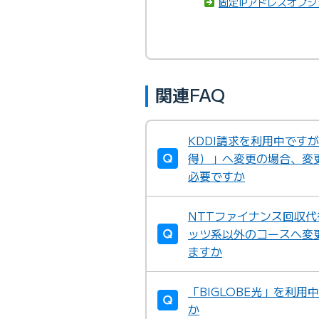
固定IPアドレスオプシ
関連FAQ
KDDI請求を利用中です
得）」へ変更の場合、変更
必要ですか
NTTファイナンス回収
ッツ系以外のコースへ変
ますか
「BIGLOBE光」を利用
か