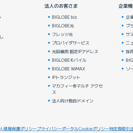
法人のお客さま
企業情
BIGLOBE biz.
企
ア
BIGLOBE光
ブ
フレッツ光
サ
し
プロバイダサービス
ニ
光回線用 固定IPアドレス
採
BIGLOBEモバイル
BIG
BIGLOBE WiMAX
ソ
IPトランジット
マカフィー®マルチ アクセ
ス
法人向け独自ドメイン
人情報保護ポリシー
プライバシーポータル
Cookieポリシー
特定商取引