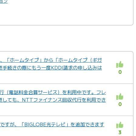
ョン
が、「ホームタイプ」から「ホームタイプ（ギガ
手続きの際にもう一度KDDI請求の申し込みは
0
代行（電話料金合算サービス）を利用中です。フレ
更しても、NTTファイナンス回収代行を利用でき
0
中ですが、「BIGLOBE光テレビ」を追加できます
3