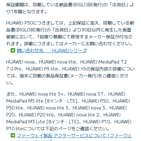
保証期間は、同梱している納品書(BIGLOBE発行)の「出荷日」よ
り1年間となります。
HUAWEI P30につきましては、上記保証に加え、同梱している納
品書(BIGLOBE発行)の「出荷日」より90日以内に発生した画面
破損において、1回限り無償にて修理するメーカー保証が付与さ
れます。詳細につきましてはメーカーにお問い合わせください。
問い合わせ先 ：HUAWEIシリーズ
HUAWEI nova、HUAWEI nova lite、HUAWEI MediaPad T2
7.0 Pro、HUAWEI P9 lite、HUAWEI Y6の保証内容の詳細につい
ては、端末に同梱の製品保証書(メーカー発行)をご確認くださ
い。
また、HUAWEI nova lite 3+、HUAWEI nova 5T、HUAWEI
MediaPad M5 lite [8インチ・LTE]、HUAWEI P30、HUAWEI
P30 lite、HUAWEI nova lite 3、HUAWEI nova 3、HUAWEI
P20、HUAWEI P20 lite、HUAWEI nova lite 2、HUAWEI
MediaPad M3 Lite [8インチ・LTE]、HUAWEI P10、HUAWEI
P10 liteについては下記のページをご確認ください。
ファーウェイ製品 アフターサービスについて [ファーウェ