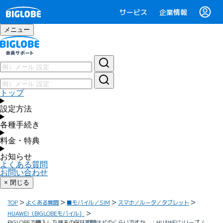
サービス
企業情報
メニュー
トップ
設定方法
各種手続き
料金・特典
お知らせ
よくある質問
お問い合わせ
× 閉じる
TOP
よくある質問
■モバイル／SIM
スマホ／ルータ／タブレット
HUAWEI（BIGLOBEモバイル）
BIGLOBEで購入した端末の保証期間はどのくらいですか ：HUAWEIシリーズ／