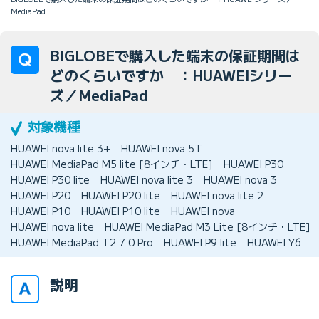
MediaPad
BIGLOBEで購入した端末の保証期間は
どのくらいですか ：HUAWEIシリー
ズ／MediaPad
HUAWEI nova lite 3+
HUAWEI nova 5T
HUAWEI MediaPad M5 lite [8インチ・LTE]
HUAWEI P30
HUAWEI P30 lite
HUAWEI nova lite 3
HUAWEI nova 3
HUAWEI P20
HUAWEI P20 lite
HUAWEI nova lite 2
HUAWEI P10
HUAWEI P10 lite
HUAWEI nova
HUAWEI nova lite
HUAWEI MediaPad M3 Lite [8インチ・LTE]
HUAWEI MediaPad T2 7.0 Pro
HUAWEI P9 lite
HUAWEI Y6
説明