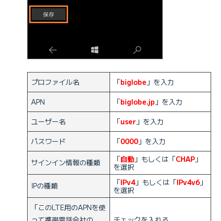
プロファイル名
「
biglobe
」を入力
APN
「
biglobe.jp
」を入力
ユーザー名
「
user
」を入力
パスワード
「
0000
」を入力
「
自動
」もしくは「
CHAP
」
サインイン情報の種類
を選択
「
IPv4
」もしくは「
IPv4v6
」
IPの種類
を選択
「このLTE用のAPNを使
って携帯電話会社の
チェックを入れる