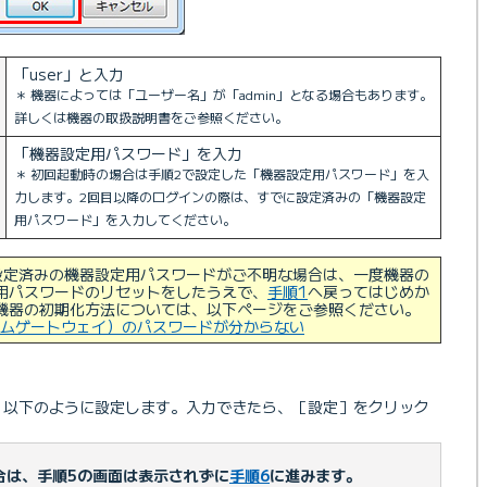
「user」と入力
＊ 機器によっては「ユーザー名」が「admin」となる場合もあります。
詳しくは機器の取扱説明書をご参照ください。
「機器設定用パスワード」を入力
＊ 初回起動時の場合は手順2で設定した「機器設定用パスワード」を入
力します。2回目以降のログインの際は、すでに設定済みの「機器設定
用パスワード」を入力してください。
設定済みの機器設定用パスワードがご不明な場合は、一度機器の
用パスワードのリセットをしたうえで、
手順1
へ戻ってはじめか
機器の初期化方法については、以下ページをご参照ください。
ムゲートウェイ）のパスワードが分からない
、以下のように設定します。入力できたら、［設定］をクリック
合は、手順5の画面は表示されずに
手順6
に進みます。