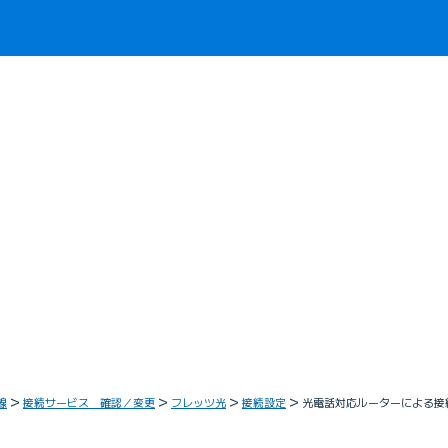
線
接続サービス 確認／変更
フレッツ光
接続設定
光電話対応ルーターによる接続設