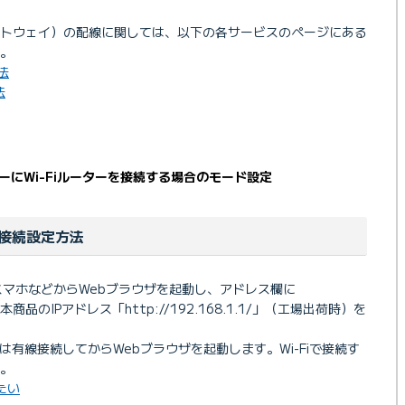
ートウェイ）の配線に関しては、以下の各サービスのページにある
。
法
法
にWi-Fiルーターを接続する場合のモード設定
接続設定方法
マホなどからWebブラウザを起動し、アドレス欄に
商品のIPアドレス「http://192.168.1.1/」（工場出荷時）を
たは有線接続してからWebブラウザを起動します。Wi-Fiで接続す
。
したい