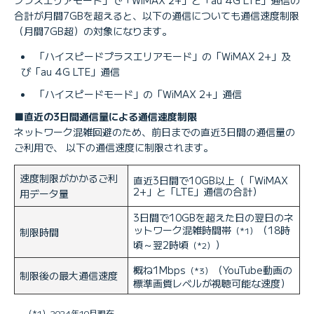
合計が月間7GBを超えると、以下の通信についても通信速度制限
（月間7GB超）の対象になります。
「ハイスピードプラスエリアモード」の「WiMAX 2+」及
び「au 4G LTE」通信
「ハイスピードモード」の「WiMAX 2+」通信
■直近の3日間通信量による通信速度制限
ネットワーク混雑回避のため、前日までの直近3日間の通信量の
ご利用で、 以下の通信速度に制限されます。
速度制限がかかるご利
直近3日間で10GB以上（「WiMAX
2+」と「LTE」通信の合計）
用データ量
3日間で10GBを超えた日の翌日のネ
ットワーク混雑時間帯
（18時
（*1）
制限時間
頃～翌2時頃
）
（*2）
概ね1Mbps
（YouTube動画の
（*3）
制限後の最大通信速度
標準画質レベルが視聴可能な速度）
（*1）2024年10月現在