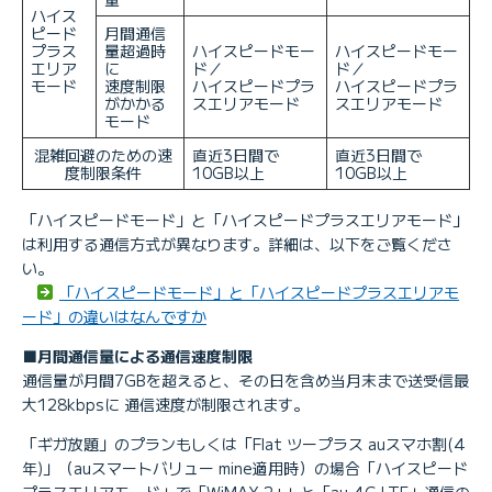
ハイス
ピード
月間通信
プラス
量超過時
ハイスピードモー
ハイスピードモー
エリア
に
ド／
ド／
モード
速度制限
ハイスピードプラ
ハイスピードプラ
がかかる
スエリアモード
スエリアモード
モード
混雑回避のための速
直近3日間で
直近3日間で
度制限条件
10GB以上
10GB以上
「ハイスピードモード」と「ハイスピードプラスエリアモード」
は利用する通信方式が異なります。詳細は、以下をご覧くださ
い。
「ハイスピードモード」と「ハイスピードプラスエリアモ
ード」の違いはなんですか
■月間通信量による通信速度制限
通信量が月間7GBを超えると、その日を含め当月末まで送受信最
大128kbpsに 通信速度が制限されます。
「ギガ放題」のプランもしくは「Flat ツープラス auスマホ割(4
年)」（auスマートバリュー mine適用時）の場合「ハイスピード
プラスエリアモード」で「WiMAX 2+」と「au 4G LTE」通信の