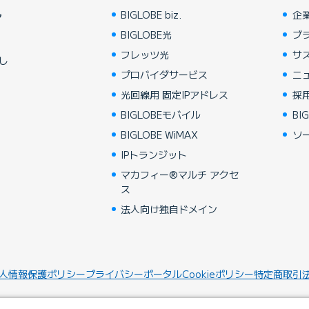
BIGLOBE biz.
企
ア
BIGLOBE光
ブ
フレッツ光
サ
し
プロバイダサービス
ニ
光回線用 固定IPアドレス
採
BIGLOBEモバイル
BIG
BIGLOBE WiMAX
ソ
IPトランジット
マカフィー®マルチ アクセ
ス
法人向け独自ドメイン
人情報保護ポリシー
プライバシーポータル
Cookieポリシー
特定商取引