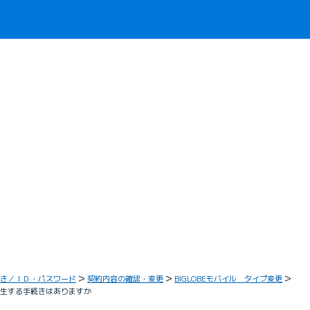
き／ＩＤ・パスワード
契約内容の確認・変更
BIGLOBEモバイル タイプ変更
が発生する手続きはありますか