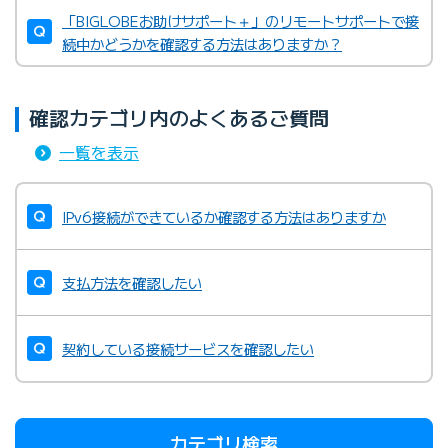
・
Wikipedia（インターネット百科事典）など
「BIGLOBEお助けサポート＋」のリモートサポートで接
続中かどうかを確認する方法はありますか？
BIGLOBE光 IPv6オプションを正しく利用できている
か確認したい
確認カテゴリ内のよくあるご質問
一覧を表示
IPv6接続ができているか確認する方法はありますか
支払方法を確認したい
契約している接続サービスを確認したい
カテゴリ検索