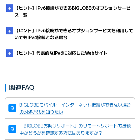
【ヒント】IPv6接続ができるBIGLOBEのオプションサービ
ス一覧
【ヒント】IPv6接続ができるオプションサービスを利用して
（*1）
いてもIPv4接続となる場合
【ヒント】代表的なIPv6に対応したWebサイト
こちら
IPv6オプション
IPv6オプションライト
関連FAQ
・
IPv6接続ができるオプションサービスを利用してい
BIGLOBE
「IPv6オプション」のページ
NAT64/DNS64
てもIPv6接続にならない理由を知りたい
・
Google（検索エンジン）
（*1）「フレッツ光」の提供名称は、下記のいずれかになります。
BIGLOBEモバイル インターネット接続ができない場合
・
Youtube（動画サイト）
BIGLOBE光パックNeo with フレッツ「ひかり」コース
の対処方法を知りたい
「ひかり」コース
・
Netflix（動画サイト）
（受付終了）BIGLOBE光パックNeo with フレッツ「Bフレッツ」コー
「BIGLOBEお助けサポート」のリモートサポートで接続
ス
・
Facebook（SNS）
中かどうかを確認する方法はありますか？
（受付終了）「Bフレッツ」コース