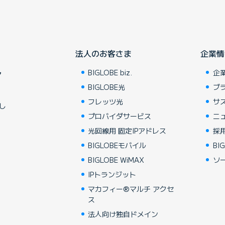
法人のお客さま
企業情
BIGLOBE biz.
企
ア
BIGLOBE光
ブ
フレッツ光
サ
し
プロバイダサービス
ニ
光回線用 固定IPアドレス
採
BIGLOBEモバイル
BIG
BIGLOBE WiMAX
ソ
IPトランジット
マカフィー®マルチ アクセ
ス
法人向け独自ドメイン