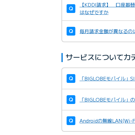
【KDDI請求】 口座振
はなぜですか
毎月請求金額が異なるの
サービスについてカ
「BIGLOBEモバイル
「BIGLOBEモバイル
Androidの無線LAN(W