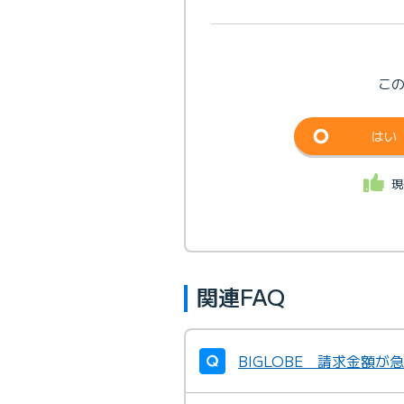
こ
はい
現
関連FAQ
BIGLOBE 請求金額