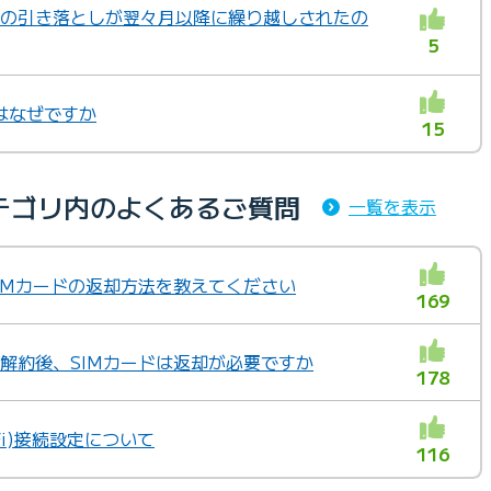
替の引き落としが翌々月以降に繰り越しされたの
5
はなぜですか
15
テゴリ内のよくあるご質問
一覧を表示
」SIMカードの返却方法を教えてください
169
」の解約後、SIMカードは返却が必要ですか
178
i-Fi)接続設定について
116