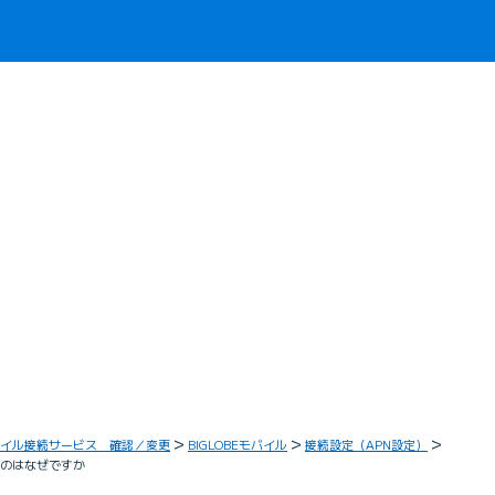
イル接続サービス 確認／変更
BIGLOBEモバイル
接続設定（APN設定）
るのはなぜですか