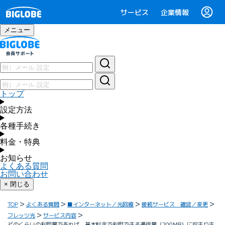
サービス
企業情報
メニュー
トップ
設定方法
各種手続き
料金・特典
お知らせ
よくある質問
お問い合わせ
× 閉じる
TOP
よくある質問
■インターネット／光回線
接続サービス 確認／変更
フレッツ光
サービス内容
どのくらいの利用量であれば、基本料金で利用できる通信量（200MB）に収まりま