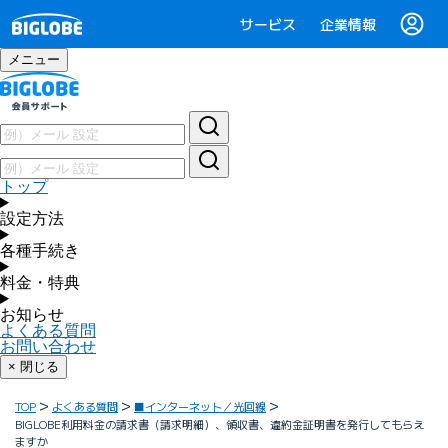
サービス
企業情報
メニュー
トップ
設定方法
各種手続き
料金・特典
お知らせ
よくある質問
お問い合わせ
× 閉じる
TOP
よくある質問
■インターネット／光回線
BIGLOBE利用料金の請求書（請求明細）、領収書、違約金証明書を発行してもらえ
ますか