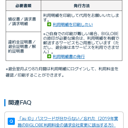
必要書類
発行方法
利用明細を印刷して代用をお願いいたしま
領収書／請求書
す。
／請求明細
利用明細を印刷したい
※ご自身での印刷が難しい場合、BIGLOBE
の捺印が必要な場合は、利用明細を有償で
違約金証明書／
郵送するサービスもご用意しています（た
退会証明書／解
だし、退会後は本サービスを利用できませ
約証明書
ん）。
利用明細書の発行
※退会翌月より8カ月間は利用明細にログインして、利用料金を
確認／印刷することができます。
関連FAQ
「au ID」パスワードが分からない／忘れた（2019年実
施のBIGLOBE利用料金の請求会社変更に該当する方）