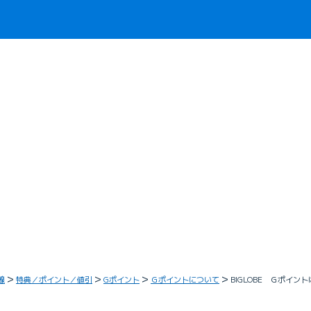
線
特典／ポイント／値引
Gポイント
Ｇポイントについて
BIGLOBE Ｇポイ