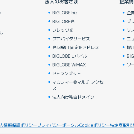
法人のお客さま
企業情
BIGLOBE biz.
企
ア
BIGLOBE光
ブ
フレッツ光
サ
し
プロバイダサービス
ニ
光回線用 固定IPアドレス
採
BIGLOBEモバイル
BIG
BIGLOBE WiMAX
ソ
IPトランジット
マカフィー®マルチ アクセ
ス
法人向け独自ドメイン
人情報保護ポリシー
プライバシーポータル
Cookieポリシー
特定商取引